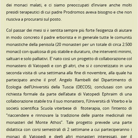
dei monaci malati, e ci siamo preoccupati d’inviare anche molti
presidi terapeutici di cui padre Prodromos aveva bisogno e che non
riusciva a procurarsi sul posto.
Col passar dei mesi si è sentita sempre più forte l’esigenza di aiutare
in modo concreto il padre erborista e in generale tutte le comunità
monastiche della penisola (20 monasteri per un totale di circa 2.500
monaci) con qualcosa di più stabile e duraturo, che interventi minimi,
saltuari e solo palliativi. E’ nato così un progetto di collaborazione col
monastero di Vatopedi e con gli altri, che si è concretizzato in una
seconda visita di una settimana alla fine di novembre, alla quale ha
partecipato anche il prof. Angelo Rambelli del Dipartimento di
Ecologia dell’Università della Tuscia (DECOS), conclusasi con una
richiesta formale da parte dell’abate di Vatopedi Ephraim di una
collaborazione stabile tra il suo monastero, l’Università di Viterbo e la
società scientifica Scuola viterbese di fitoterapia, con l’intento di
“riaccendere e rinnovare la tradizione delle piante medicinali nei
monasteri del Monte Athos”. Tale progetto prevede una parte
didattica con corsi semestrali di 2 settimane a cui parteciperanno i
monaci di Vatopedi e degli altri monasteri interessati, per il