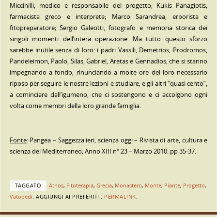
Miccinilli, medico e responsabile del progetto; Kukis Panagiotis,
farmacista greco e interprete; Marco Sarandrea, erborista e
fìtopreparatore; Sergio Galeotti, fotografo e memoria storica dei
singoli momenti dell’intera operazione. Ma tutto questo sforzo
sarebbe inutile senza di loro: i padri Vassili, Demetrios, Prodromos,
Pandeleimon, Paolo, Silas, Gabriel, Aretas e Gennadios, che si stanno
impegnando a fondo, rinunciando a molte ore del loro necessario
riposo per seguire le nostre lezioni e studiare; e gli altri “quasi cento”,
a cominciare dall’igumeno, che ci sostengono e ci accolgono ogni
volta come membri della loro grande famiglia.
Fonte
: Pangea – Saggezza ieri, scienza oggi – Rivista di arte, cultura e
scienza del Mediterraneo; Anno XIII n° 23 – Marzo 2010: pp 35-37.
TAGGATO
Athos
,
Fitoterapia
,
Grecia
,
Monastero
,
Monte
,
Piante
,
Progetto
,
Vatopedi
.
AGGIUNGI AI PREFERITI :
PERMALINK
.