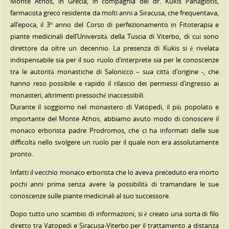
Monte Athos, in Grecia, in compagnia del dr. Kukis Panagiotis,
farmacista greco residente da molti anni a Siracusa, che frequentava,
all’epoca, il 3° anno del Corso di perfezionamento in Fitoterapia e
piante medicinali dell’Università della Tuscia di Viterbo, di cui sono
direttore da oltre un decennio. La presenza di Kukis si è rivelata
indispensabile sia
per il suo ruolo d’interprete sia per le conoscenze
tra le autorità monastiche di Salonicco – sua città d’origine -, che
hanno reso possibile e rapido il rilascio dei permessi d’ingresso ai
monasteri, altrimenti pressoché inaccessibili.
Durante il soggiorno nel monastero di Vatopedi, il più popolato e
importante del Monte Athos, abbiamo avuto modo di conoscere il
monaco erborista padre Prodromos, che ci ha informati delle sue
difficoltà nello svolgere un ruolo per il quale non era assolutamente
pronto.
Infatti il vecchio monaco erborista che lo aveva preceduto era morto
pochi anni prima senza avere la possibilità di tramandare le sue
conoscenze sulle piante medicinali al suo successore.
Dopo tutto uno scambio di informazioni, si è creato una sorta di filo
diretto tra Vatopedi e Siracusa-Viterbo per il trattamento a distanza