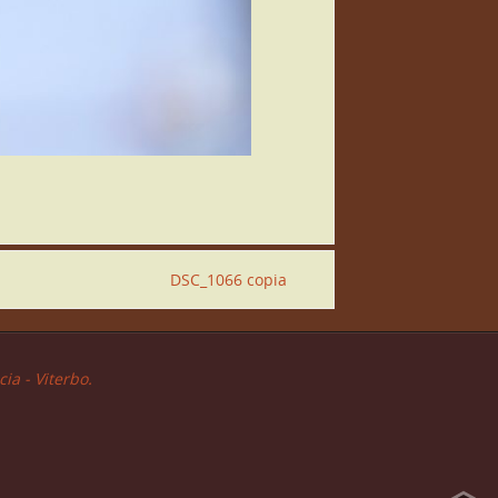
DSC_1066 copia
ia - Viterbo.