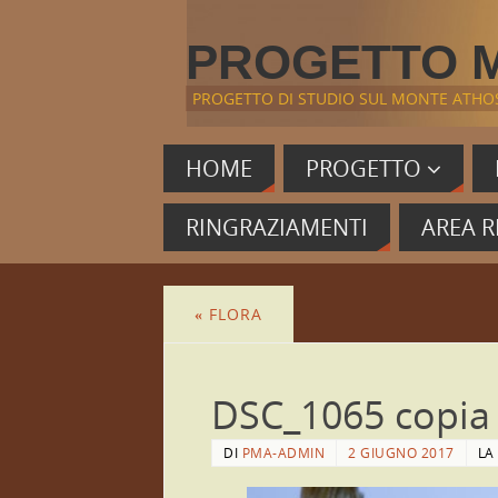
PROGETTO 
PROGETTO DI STUDIO SUL MONTE ATHO
HOME
PROGETTO
RINGRAZIAMENTI
AREA R
«
FLORA
DSC_1065 copia
DI
PMA-ADMIN
2 GIUGNO 2017
LA