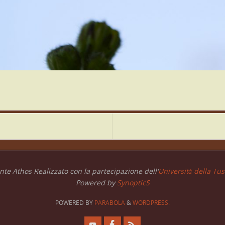
te Athos Realizzato con la partecipazione dell'
Università della Tusc
Powered by
SynopticS
POWERED BY
PARABOLA
&
WORDPRESS.