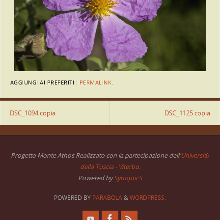
AGGIUNGI AI PREFERITI :
PERMALINK
.
DSC_1094 copia
DSC_1125 copia
Progetto Monte Athos Realizzato con la partecipazione dell'
Università
della Tuscia - Viterbo.
Powered by
SynopticS
POWERED BY
PARABOLA
&
WORDPRESS.