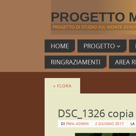
PROGETTO 
PROGETTO DI STUDIO SUL MONTE ATHO
HOME
PROGETTO
RINGRAZIAMENTI
AREA R
«
FLORA
DSC_1326 copia
DI
PMA-ADMIN
2 GIUGNO 2017
LA