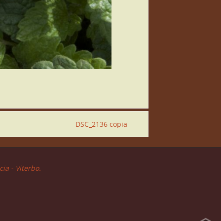
DSC_2136 copia
ia - Viterbo.