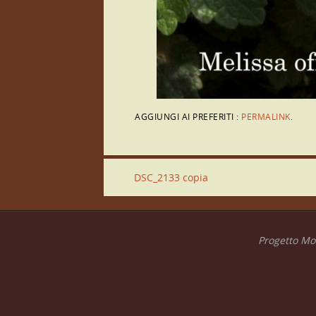
AGGIUNGI AI PREFERITI :
PERMALINK
.
DSC_2133 copia
Progetto Mon