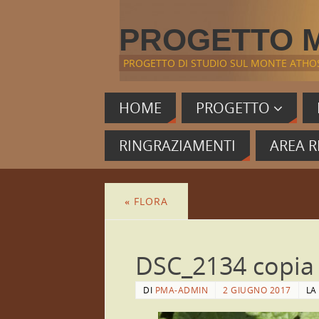
PROGETTO 
PROGETTO DI STUDIO SUL MONTE ATHO
HOME
PROGETTO
RINGRAZIAMENTI
AREA R
«
FLORA
DSC_2134 copia
DI
PMA-ADMIN
2 GIUGNO 2017
LA