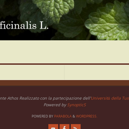
te Athos Realizzato con la partecipazione dell'
Università della Tusc
Powered by
SynopticS
POWERED BY
PARABOLA
&
WORDPRESS.