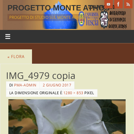
PROGETTO MONTE ATHOS
PROGETTO DI STUDIO SUL MONTE ATHOS
«
FLORA
IMG_4979 copia
DI
PMA-ADMIN
2 GIUGNO 2017
LA DIMENSIONE ORIGINALE È
1280 × 853
PIXEL