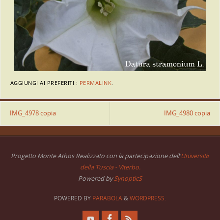
AGGIUNGI AI PREFERITI :
PERMALINK
.
IMG_4978 copia
IMG_4980 copia
Progetto Monte Athos Realizzato con la partecipazione dell'
Università
della Tuscia - Viterbo.
Powered by
SynopticS
POWERED BY
PARABOLA
&
WORDPRESS.