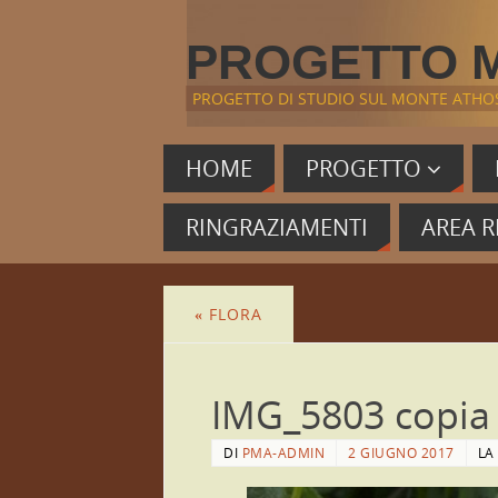
PROGETTO 
PROGETTO DI STUDIO SUL MONTE ATHO
HOME
PROGETTO
RINGRAZIAMENTI
AREA R
«
FLORA
IMG_5803 copia
DI
PMA-ADMIN
2 GIUGNO 2017
LA