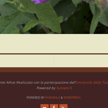
te Athos Realizzato con la partecipazione dell'
Università della Tusc
Powered by
SynopticS
POWERED BY
PARABOLA
&
WORDPRESS.