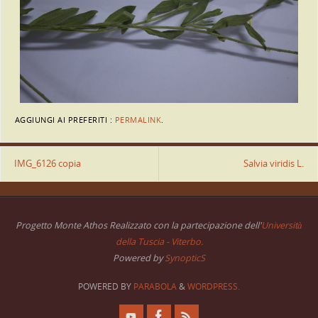
AGGIUNGI AI PREFERITI :
PERMALINK
.
IMG_6126 copia
Salvia viridis L.
Progetto Monte Athos Realizzato con la partecipazione dell'
Università
della Tuscia - Viterbo.
Powered by
SynopticS
POWERED BY
PARABOLA
&
WORDPRESS.