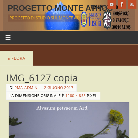
PROGETTO MONTE ATHOS
PROGETTO DI STUDIO SUL MONTE ATHOS
«
FLORA
IMG_6127 copia
DI
PMA-ADMIN
2 GIUGNO 2017
LA DIMENSIONE ORIGINALE È
1280 × 853
PIXEL