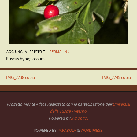
AGGIUNGI AI PREFERITI :
PERMALINK
.
Ruscus hypoglossum L.
IMG_2738 copia
IMG_2745 copia
Progetto Monte Athos Realizzato con la partecipazione dell'
Università
della Tuscia - Viterbo.
Powered by
SynopticS
POWERED BY
PARABOLA
&
WORDPRESS.