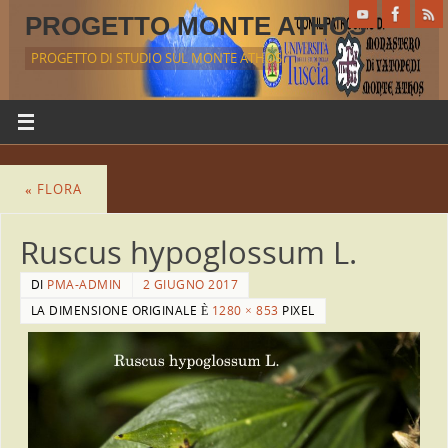
PROGETTO MONTE ATHOS
PROGETTO DI STUDIO SUL MONTE ATHOS
«
FLORA
Ruscus hypoglossum L.
DI
PMA-ADMIN
2 GIUGNO 2017
LA DIMENSIONE ORIGINALE È
1280 × 853
PIXEL